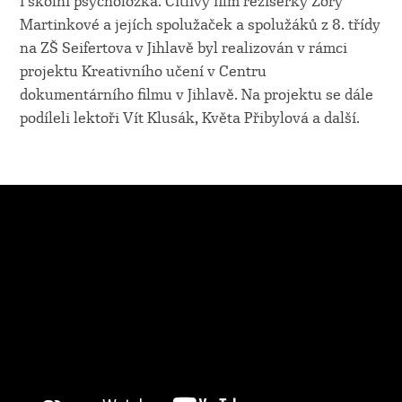
i školní psycholožka. Citlivý film režisérky Zory
Martinkové a jejích spolužaček a spolužáků z 8. třídy
na ZŠ Seifertova v Jihlavě byl realizován v rámci
projektu Kreativního učení v Centru
dokumentárního filmu v Jihlavě. Na projektu se dále
podíleli lektoři Vít Klusák, Květa Přibylová a další.