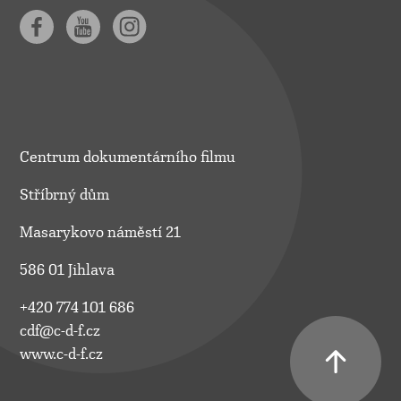
Centrum dokumentárního filmu
Stříbrný dům
Masarykovo náměstí 21
586 01 Jihlava
+420 774 101 686
cdf@c-d-f.cz
www.c-d-f.cz