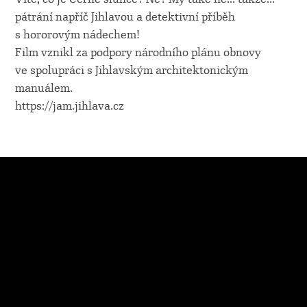
pátrání napříč Jihlavou a detektivní příběh
s hororovým nádechem!
Film vznikl za podpory národního plánu obnovy
ve spolupráci s Jihlavským architektonickým
manuálem.
https://jam.jihlava.cz