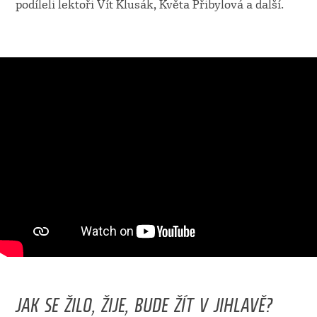
podíleli lektoři Vít Klusák, Květa Přibylová a další.
JAK SE ŽILO, ŽIJE, BUDE ŽÍT V JIHLAVĚ?