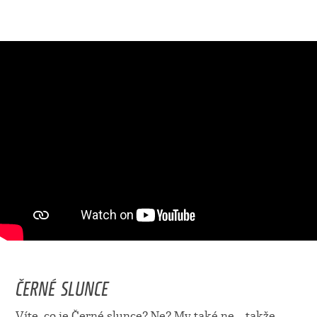
ČERNÉ SLUNCE
Víte, co je Černé slunce? Ne? My také ne... takže...