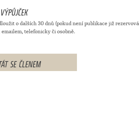
 VÝPŮJČEK
loužit o dalších 30 dnů (pokud není publikace již rezervová
 emailem, telefonicky či osobně.
TÁT SE ČLENEM