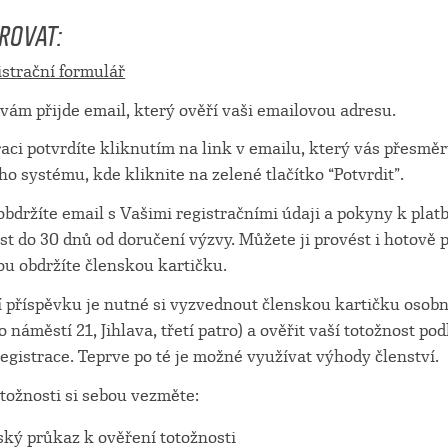
TROVAT:
istrační formulář
vám přijde email, který ověří vaši emailovou adresu.
aci potvrdíte kliknutím na link v emailu, který vás přesměr
o systému, kde kliknite na zelené tlačítko “Potvrdit”.
obdržíte email s Vašimi registračními údaji a pokyny k platb
st do 30 dnů od doručení výzvy. Můžete ji provést i hotově 
ou obdržíte členskou kartičku.
í příspěvku je nutné si vyzvednout členskou kartičku osobn
náměstí 21, Jihlava, třetí patro) a ověřit vaší totožnost po
egistrace. Teprve po té je možné využívat výhody členství.
otožnosti si sebou vezměte:
ký průkaz k ověření totožnosti