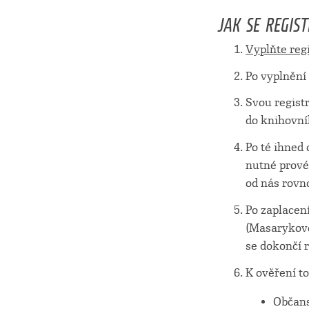
JAK SE REGIS
Vyplňte reg
Po vyplnění 
Svou registr
do knihovníh
Po té ihned 
nutné prové
od nás rovn
Po zaplacen
(Masarykovo 
se dokončí r
K ověření t
Občans