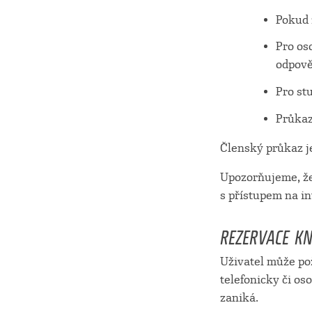
Pokud 
Pro os
odpově
Pro st
Průkaz
Členský průkaz 
Upozorňujeme, že
s přístupem na in
REZERVACE KN
Uživatel může po
telefonicky či os
zaniká.