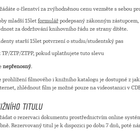
žádáte o členství za zvýhodněnou cenu vezměte s sebou pr
oby mladší 15let
formulář
podepsaný zákonným zástupcem, č
dnost za dodržování knihovního řádu ze strany dítěte.
udenty starší 15let potvrzení o studiu/studentský pas
 TP/ZTP/ZTPP, pokud uplatňujete tuto slevu
je
nepřenosný
.
 prohlížení filmového i knižního katalogu je dostupné z ja
ternet, zhlédnout film je možné pouze na videostanici v CDF
IŽNÍHO TITULU
žádat o rezervaci dokumentu prostřednictvím online systém
obně. Rezervovaný titul je k dispozici po dobu 7 dnů, poté n