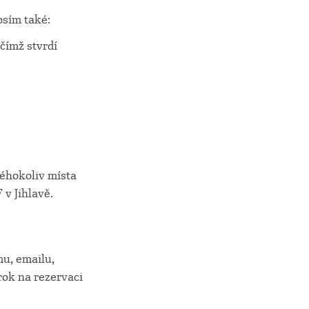
osím také:
ímž stvrdí
kéhokoliv místa
 v Jihlavě.
u, emailu,
árok na rezervaci