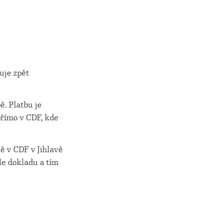
uje zpět
ě. Platbu je
přímo v CDF, kde
ě v CDF v Jihlavě
dle dokladu a tím