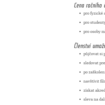
Cena ročního č
pro fyzické
pro studenty
pro osoby m
Členství umož
půjčovat si
sledovat pr
po zaškolen
navštívit f
získat akre
sleva na da