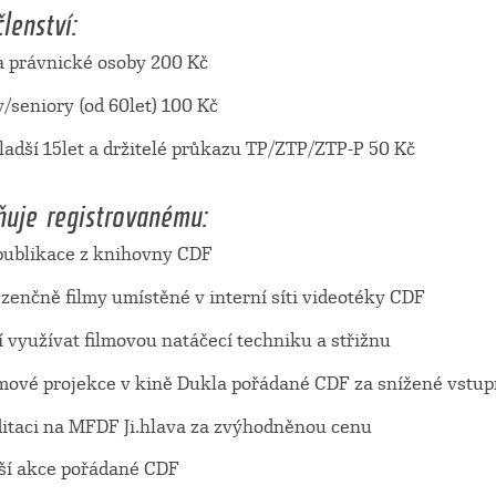
lenství:
 a právnické osoby 200 Kč
/seniory (od 60let) 100 Kč
ladší 15let a držitelé průkazu TP/ZTP/ZTP-P 50 Kč
ňuje registrovanému:
 publikace z knihovny CDF
ezenčně filmy umístěné v interní síti videotéky CDF
í využívat filmovou natáčecí techniku a střižnu
ilmové projekce v kině Dukla pořádané CDF za snížené vstu
ditaci na MFDF Ji.hlava za zvýhodněnou cenu
lší akce pořádané CDF