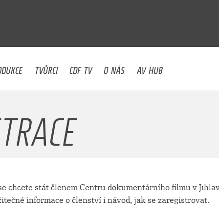
U
ODUKCE
TVŮRCI
CDF TV
O NÁS
AV HUB
STRACE
e chcete stát členem Centru dokumentárního filmu v Jihlav
itečné informace o členství i návod, jak se zaregistrovat.