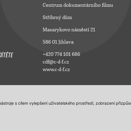
Centrum dokumentárního filmu
Stříbrný dům
Masarykovo náměstí 21
586 01 Jihlava
ÍTĚTE
+420 774 101 686
cdf@c-d-f.cz
www.c-d-f.cz
 nástroje s cílem vylepšení uživatelského prostředí, zobrazení přiz