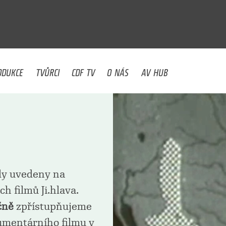
U
ODUKCE
TVŮRCI
CDF TV
O NÁS
AV HUB
yly uvedeny na
 filmů Ji.hlava.
čně
zpřístupňujeme
umentárního filmu v