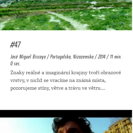
#47
José Miguel Biscaya / Portugalsko, Nizozemsko / 2014 / 11 min.
0 sec.
Znaky reálné a imaginární krajiny tvoří obrazové
vrstvy, v nichž se vracíme na známá místa,
pozorujeme stíny, větve a trávu ve větru.
...