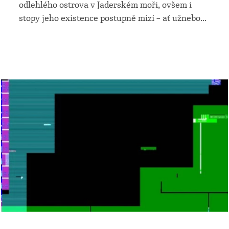
odlehlého ostrova v Jaderském moři, ovšem i
stopy jeho existence postupně mizí –⁠⁠⁠⁠⁠⁠ ať užnebo
...