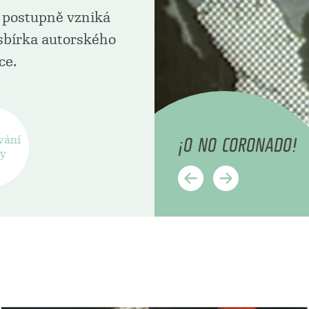
a postupně vzniká
 sbírka autorského
ce.
¡O NO CORONADO!
vání
ry