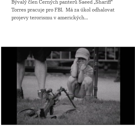
Bývalý člen Černých panterů Saeed „Shariff“
Torres pracuje pro FBI. Má za úkol odhalovat
projevy terorismu v amerických
...