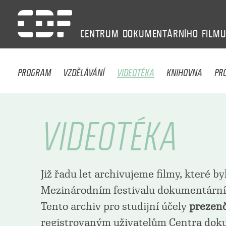
CENTRUM
DOKUMENTÁRNÍHO
FILM
PROGRAM
VZDĚLÁVÁNÍ
VIDEOTÉKA
KNIHOVNA
PR
VIDEOTÉKA
Již řadu let archivujeme filmy, které b
Mezinárodním festivalu dokumentárních
Tento archiv pro studijní účely
prezen
registrovaným uživatelům Centra dok