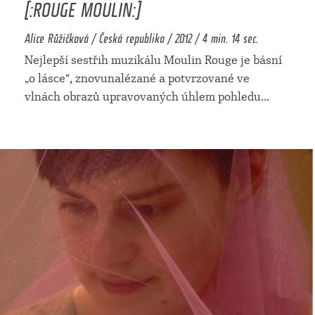
[:ROUGE MOULIN:]
Alice Růžičková / Česká republika / 2012 / 4 min. 14 sec.
Nejlepší sestřih muzikálu Moulin Rouge je básní
„o lásce“, znovunalézané a potvrzované ve
vlnách obrazů upravovaných úhlem pohledu
...