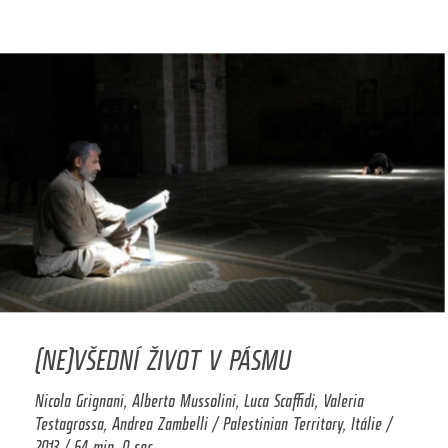
(NE)VŠEDNÍ ŽIVOT V PÁSMU
Nicola Grignani, Alberto Mussolini, Luca Scaffidi, Valeria
Testagrossa, Andrea Zambelli / Palestinian Territory, Itálie /
2013 / 64 min. 0 sec.