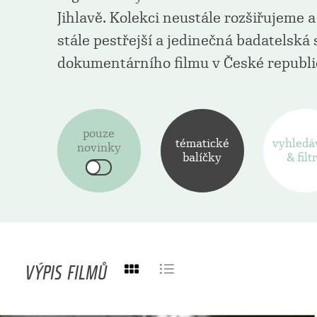
Jihlavě. Kolekci neustále rozšiřujeme 
stále pestřejší a jedinečná badatelská
dokumentárního filmu v České republi
(P.S.)
pouze
tématické
vyhledá
novinky
balíčky
& filt
VÝPIS FILMŮ