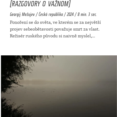
[RAZGOVORY O VAŽNOM]
Georgij Mežujev / Česká republika / 2024 / 8 min. 3 sec.
Ponoření se do světa, ve kterém se za největší
projev sebeobětavosti považuje smrt za vlast.
Režisér ruského původu si naivně myslel,
...