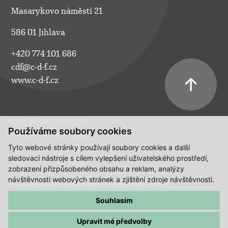
Masarykovo náměstí 21
586 01 Jihlava
+420 774 101 686
cdf@c-d-f.cz
www.c-d-f.cz
OTEVÍRACÍ HODINY
Používáme soubory cookies
Po–Pá:
10.00–18.00
Tyto webové stránky používají soubory cookies a další
So:
na požádání
sledovací nástroje s cílem vylepšení uživatelského prostředí,
Ne:
na požádání
zobrazení přizpůsobeného obsahu a reklam, analýzy
návštěvnosti webových stránek a zjištění zdroje návštěvnosti.
Polední pauza ve všední dny a v sobotu 13:00 - 14:00.
Souhlasím
Upravit mé předvolby