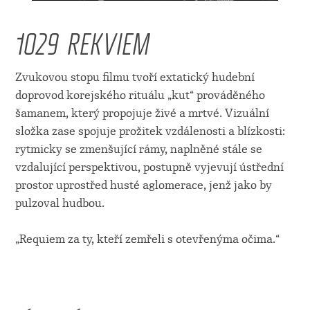
1029 REKVIEM
Zvukovou stopu filmu tvoří extatický hudební
doprovod korejského rituálu „kut“ prováděného
šamanem, který propojuje živé a mrtvé. Vizuální
složka zase spojuje prožitek vzdálenosti a blízkosti:
rytmicky se zmenšující rámy, naplněné stále se
vzdalující perspektivou, postupně vyjevují ústřední
prostor uprostřed husté aglomerace, jenž jako by
pulzoval hudbou.
„Requiem za ty, kteří zemřeli s otevřenýma očima.“