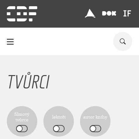
TVŮRCI
filmový
lektoři
autor knihy
tvůrce