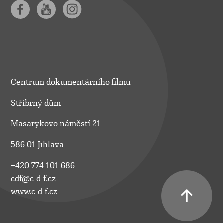
Centrum dokumentárního filmu
Stříbrný dům
Masarykovo náměstí 21
586 01 Jihlava
+420 774 101 686
cdf@c-d-f.cz
www.c-d-f.cz