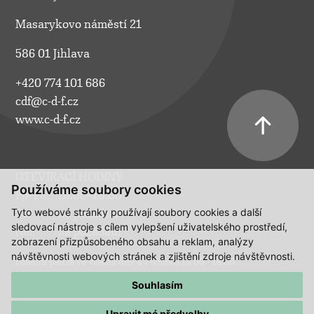
Masarykovo náměstí 21
586 01 Jihlava
+420 774 101 686
cdf@c-d-f.cz
www.c-d-f.cz
OTEVÍRACÍ HODINY
Používáme soubory cookies
Po–Pá:
10.00–18.00
Tyto webové stránky používají soubory cookies a další
So:
na požádání
sledovací nástroje s cílem vylepšení uživatelského prostředí,
Ne:
na požádání
zobrazení přizpůsobeného obsahu a reklam, analýzy
návštěvnosti webových stránek a zjištění zdroje návštěvnosti.
Polední pauza ve všední dny a v sobotu 13:00 - 14:00.
Souhlasím
Upravit mé předvolby