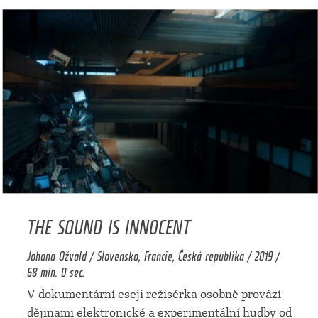
THE SOUND IS INNOCENT
Johana Ožvold / Slovensko, Francie, Česká republika / 2019 /
68 min. 0 sec.
V dokumentární eseji režisérka osobně provází
dějinami elektronické a experimentální hudby od