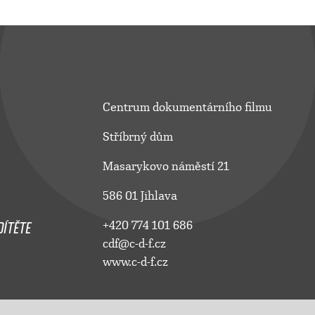
Centrum dokumentárního filmu
Stříbrný dům
Masarykovo náměstí 21
586 01 Jihlava
ÍTĚTE
+420 774 101 686
cdf@c-d-f.cz
www.c-d-f.cz