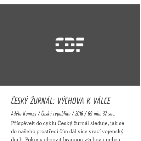
ČESKÝ ŽURNÁL: VÝCHOVA K VÁLCE
Adéla Komrzý / Česká republika / 2016 / 69 min. 32 sec.
Příspěvek do cyklu Český žurnál sleduje, jak se
do našeho prostředí čím dál více vrací vojenský
duch. Pokusy obnovit brannou výchovu neboa
...