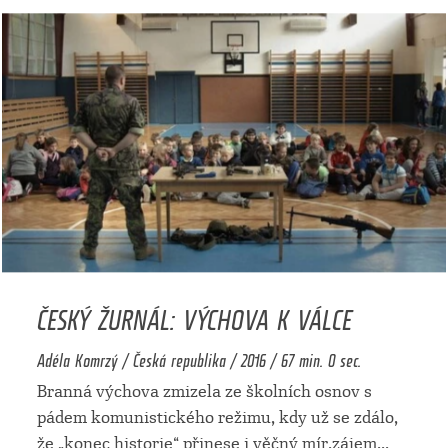
ČESKÝ ŽURNÁL: VÝCHOVA K VÁLCE
Adéla Komrzý / Česká republika / 2016 / 67 min. 0 sec.
Branná výchova zmizela ze školních osnov s
pádem komunistického režimu, kdy už se zdálo,
že „konec historie“ přinese i věčný mír.zájem
...