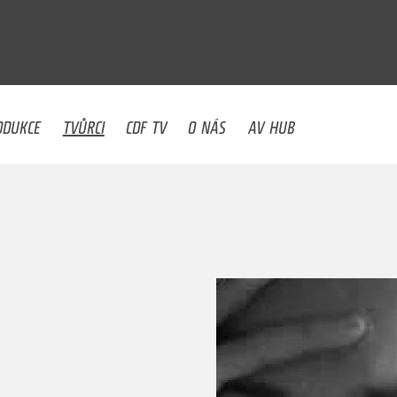
U
ODUKCE
TVŮRCI
CDF TV
O NÁS
AV HUB