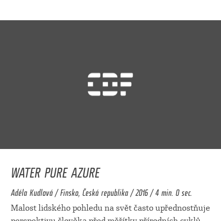
WATER PURE AZURE
Adéla Kudlová / Finsko, Česká republika / 2016 / 4 min. 0 sec.
Malost lidského pohledu na svět často upřednostňuje
perspektivu člověka před měřítky přírodních cyklů.