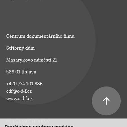
Centrum dokumentárního filmu
Stříbrný dům
Masarykovo náměstí 21
586 01 Jihlava
+420 774 101 686
cdf@c-d-f.cz
www.c-d-f.cz
OTEVÍRACÍ HODINY
Používáme soubory cookies