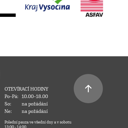
OTEVÍRACÍ HODINY
Po–Pá:
10.00–18.00
So:
na požádání
Ne:
na požádání
Polední pauza ve všední dny a v sobotu
13:00 - 14:00.