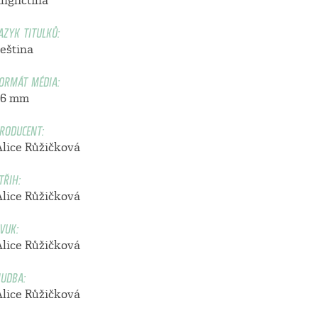
ngličtina
AZYK TITULKŮ:
čeština
ORMÁT MÉDIA:
16 mm
RODUCENT:
Alice Růžičková
TŘIH:
Alice Růžičková
VUK:
Alice Růžičková
UDBA:
Alice Růžičková