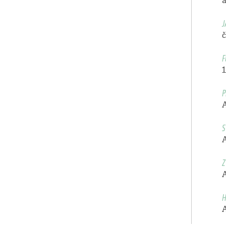
a
J
F
P
S
Z
H