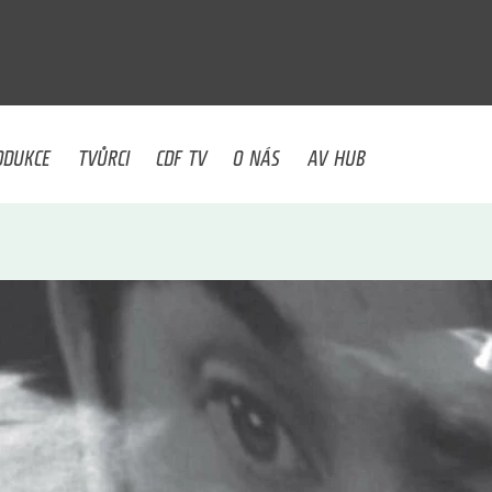
U
ODUKCE
TVŮRCI
CDF TV
O NÁS
AV HUB