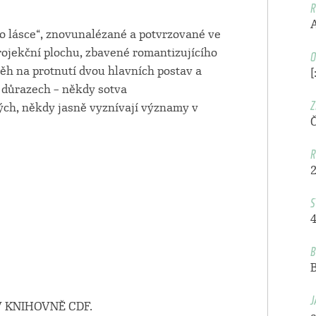
R
„o lásce“, znovunalézané a potvrzované ve
O
ojekční plochu, zbavené romantizujícího
běh na protnutí dvou hlavních postav a
[
h důrazech – někdy sotva
Z
ých, někdy jasně vyznívají významy v
R
S
4
B
J
 KNIHOVNĚ CDF.