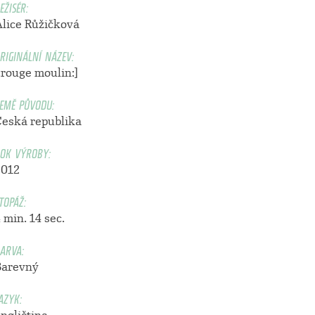
EŽISÉR:
Alice Růžičková
RIGINÁLNÍ NÁZEV:
:rouge moulin:]
EMĚ PŮVODU:
Česká republika
OK VÝROBY:
2012
TOPÁŽ:
 min. 14 sec.
ARVA:
Barevný
AZYK: