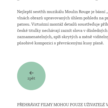
Nejlepší sestřih muzikálu Moulin Rouge je básní 
vlnách obrazů upravovaných úhlem pohledu na pr
patosu. Virtuózní montáž detailů soustřeďuje pří
české titulky nechávají zaznít slova v důslednýc
zaznamenatelných, spíš skrytých a méně viditeln
působivé kompozici s převrácenými kusy písně.
zpět
PŘEHRÁVAT FILMY MOHOU POUZE UŽIVATELÉ V