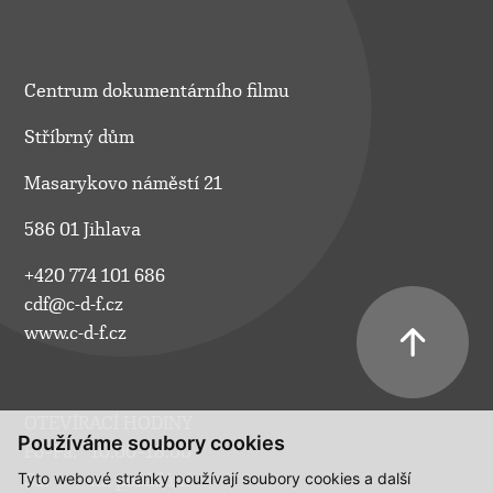
Centrum dokumentárního filmu
Stříbrný dům
Masarykovo náměstí 21
586 01 Jihlava
+420 774 101 686
cdf@c-d-f.cz
www.c-d-f.cz
OTEVÍRACÍ HODINY
Používáme soubory cookies
Po–Pá:
10.00–18.00
Tyto webové stránky používají soubory cookies a další
So:
na požádání