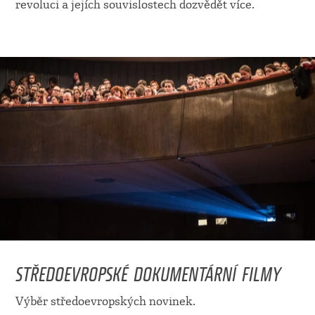
revoluci a jejích souvislostech dozvědět více.
STŘEDOEVROPSKÉ DOKUMENTÁRNÍ FILMY
Výběr středoevropských novinek.