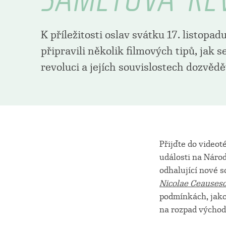
K příležitosti oslav svátku 17. listopad
připravili několik filmových tipů, jak 
revoluci a jejích souvislostech dozvědět
Přijďte do videot
události na Náro
odhalující nové 
Nicolae Ceauses
podmínkách, jako
na rozpad východn