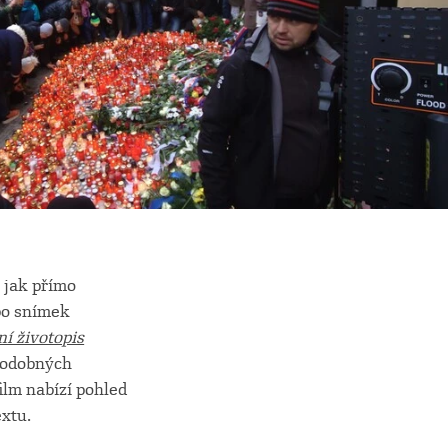
 jak přímo
bo snímek
ní životopis
podobných
ilm nabízí pohled
extu.