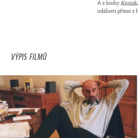
A z knihy
Kronik
události přímo z
VÝPIS FILMŮ