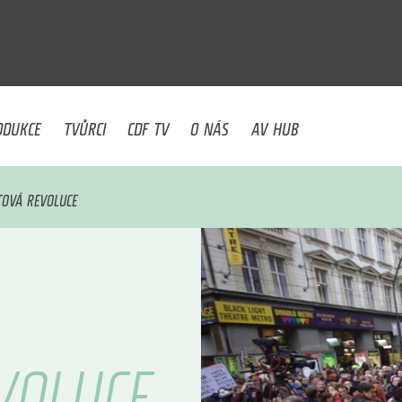
U
ODUKCE
TVŮRCI
CDF TV
O NÁS
AV HUB
TOVÁ REVOLUCE
VOLUCE