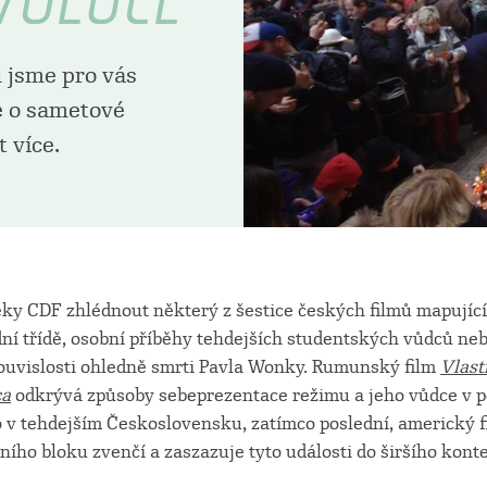
u jsme pro vás
se o sametové
 více.
éky CDF zhlédnout některý z šestice českých filmů mapující
dní třídě, osobní příběhy tehdejších studentských vůdců ne
souvislosti ohledně smrti Pavla Wonky. Rumunský film
Vlast
ca
odkrývá způsoby sebeprezentace režimu a jeho vůdce v 
 v tehdejším Československu, zatímco poslední, americký f
ího bloku zvenčí a zaszazuje tyto události do širšího kont