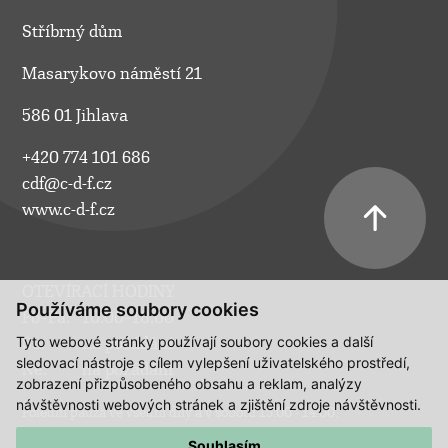
Stříbrný dům
Masarykovo náměstí 21
586 01 Jihlava
+420 774 101 686
cdf@c-d-f.cz
www.c-d-f.cz
OTEVÍRACÍ HODINY
Používáme soubory cookies
Po–Pá:
10.00–18.00
Tyto webové stránky používají soubory cookies a další
So:
na požádání
sledovací nástroje s cílem vylepšení uživatelského prostředí,
Ne:
na požádání
zobrazení přizpůsobeného obsahu a reklam, analýzy
návštěvnosti webových stránek a zjištění zdroje návštěvnosti.
Polední pauza ve všední dny a v sobotu 13:00 - 14:00.
Souhlasím