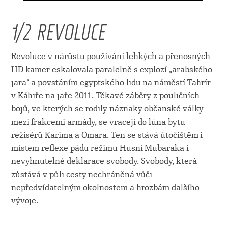
1/2 REVOLUCE
Revoluce v nárůstu používání lehkých a přenosných
HD kamer eskalovala paralelně s explozí „arabského
jara“ a povstáním egyptského lidu na náměstí Tahrír
v Káhiře na jaře 2011. Těkavé záběry z pouličních
bojů, ve kterých se rodily náznaky občanské války
mezi frakcemi armády, se vracejí do lůna bytu
režisérů Karima a Omara. Ten se stává útočištěm i
místem reflexe pádu režimu Husní Mubaraka i
nevyhnutelné deklarace svobody. Svobody, která
zůstává v půli cesty nechráněná vůči
nepředvídatelným okolnostem a hrozbám dalšího
vývoje.