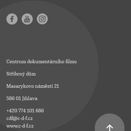
Centrum dokumentárního filmu
Stříbrný dům
Masarykovo náměstí 21
586 01 Jihlava
+420 774 101 686
cdf@c-d-f.cz
www.c-d-f.cz