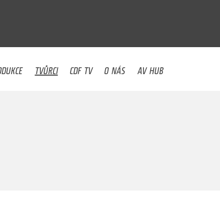
U
ODUKCE
TVŮRCI
CDF TV
O NÁS
AV HUB