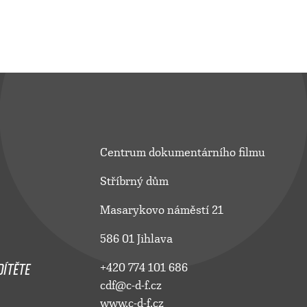
Centrum dokumentárního filmu
Stříbrný dům
Masarykovo náměstí 21
586 01 Jihlava
ÍTĚTE
+420 774 101 686
cdf@c-d-f.cz
www.c-d-f.cz