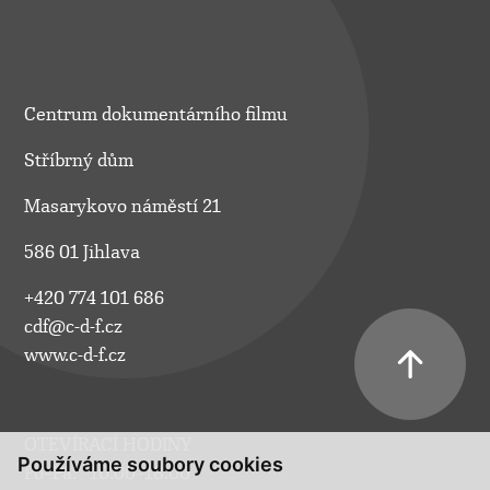
Centrum dokumentárního filmu
Stříbrný dům
Masarykovo náměstí 21
586 01 Jihlava
+420 774 101 686
cdf@c-d-f.cz
www.c-d-f.cz
OTEVÍRACÍ HODINY
Používáme soubory cookies
Po–Pá:
10.00–18.00