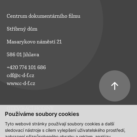
Centrum dokumentárního filmu
Stříbrný dům
Masarykovo náměstí 21
586 01 Jihlava
+420 774 101 686
cdf@c-d-f.cz
www.c-d-f.cz
OTEVÍRACÍ HODINY
Používáme soubory cookies
Po–Pá:
10.00–18.00
Tyto webové stránky používají soubory cookies a další
So:
na požádání
sledovací nástroje s cílem vylepšení uživatelského prostředí,
Ne:
na požádání
zobrazení přizpůsobeného obsahu a reklam, analýzy