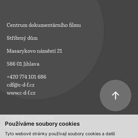
Centrum dokumentárního filmu
Stříbrný dům
Masarykovo náměstí 21
586 01 Jihlava
+420 774 101 686
cdf@c-d-f.cz
www.c-d-f.cz
OTEVÍRACÍ HODINY
Používáme soubory cookies
Po–Pá:
10.00–18.00
Tyto webové stránky používají soubory cookies a další
So:
na požádání