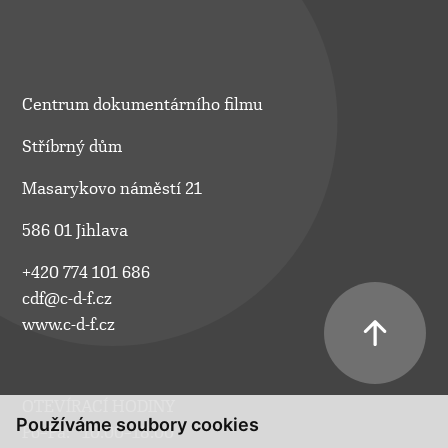
Centrum dokumentárního filmu
Stříbrný dům
Masarykovo náměstí 21
586 01 Jihlava
+420 774 101 686
cdf@c-d-f.cz
www.c-d-f.cz
OTEVÍRACÍ HODINY
Používáme soubory cookies
Po–Pá:
10.00–18.00