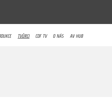
U
ODUKCE
TVŮRCI
CDF TV
O NÁS
AV HUB