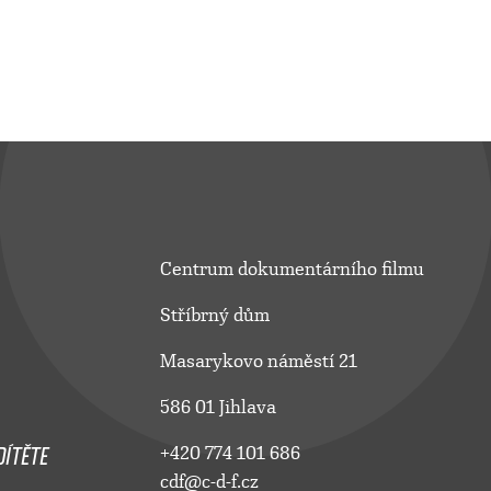
Centrum dokumentárního filmu
Stříbrný dům
Masarykovo náměstí 21
586 01 Jihlava
ÍTĚTE
+420 774 101 686
cdf@c-d-f.cz