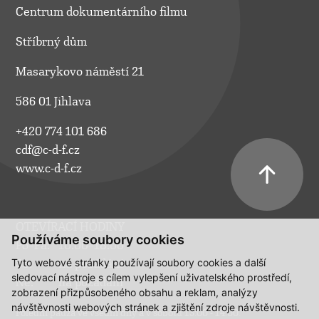
Centrum dokumentárního filmu
Stříbrný dům
Masarykovo náměstí 21
586 01 Jihlava
+420 774 101 686
cdf@c-d-f.cz
www.c-d-f.cz
OTEVÍRACÍ HODINY
Používáme soubory cookies
Po–Pá:
10.00–18.00
Tyto webové stránky používají soubory cookies a další
So:
na požádání
sledovací nástroje s cílem vylepšení uživatelského prostředí,
Ne:
na požádání
zobrazení přizpůsobeného obsahu a reklam, analýzy
návštěvnosti webových stránek a zjištění zdroje návštěvnosti.
Polední pauza ve všední dny a v sobotu 13:00 - 14:00.