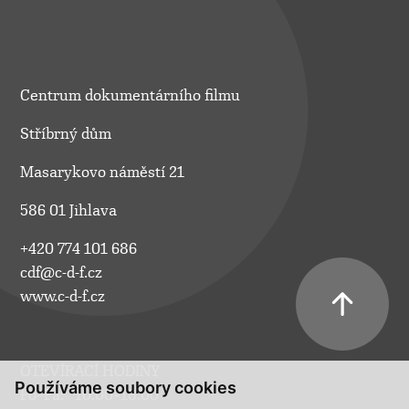
Centrum dokumentárního filmu
Stříbrný dům
Masarykovo náměstí 21
586 01 Jihlava
+420 774 101 686
cdf@c-d-f.cz
www.c-d-f.cz
OTEVÍRACÍ HODINY
Používáme soubory cookies
Po–Pá:
10.00–18.00