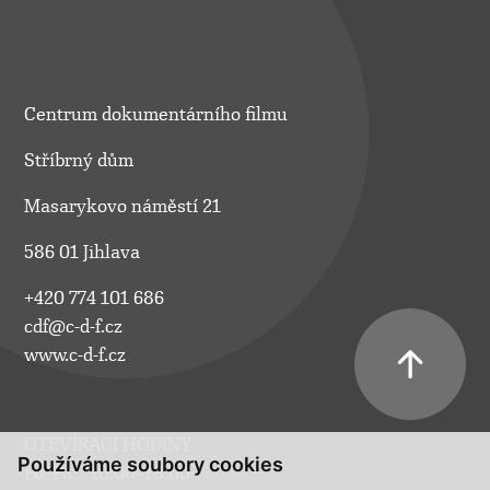
Centrum dokumentárního filmu
Stříbrný dům
Masarykovo náměstí 21
586 01 Jihlava
+420 774 101 686
cdf@c-d-f.cz
www.c-d-f.cz
OTEVÍRACÍ HODINY
Používáme soubory cookies
Po–Pá:
10.00–18.00