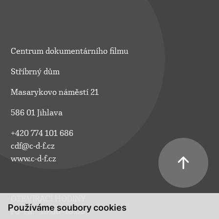
Centrum dokumentárního filmu
Stříbrný dům
Masarykovo náměstí 21
586 01 Jihlava
+420 774 101 686
cdf@c-d-f.cz
www.c-d-f.cz
OTEVÍRACÍ HODINY
Používáme soubory cookies
Po–Pá:
10.00–18.00