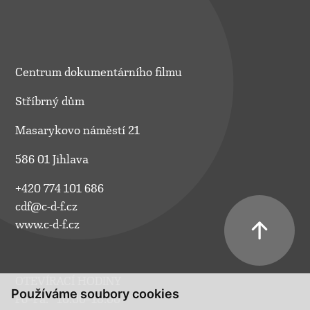
Centrum dokumentárního filmu
Stříbrný dům
Masarykovo náměstí 21
586 01 Jihlava
+420 774 101 686
cdf@c-d-f.cz
www.c-d-f.cz
OTEVÍRACÍ HODINY
Používáme soubory cookies
Po–Pá:
10.00–18.00