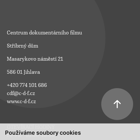
Centrum dokumentárního filmu
Stříbrný dům
Masarykovo náměstí 21
586 01 Jihlava
+420 774 101 686
cdf@c-d-f.cz
www.c-d-f.cz
OTEVÍRACÍ HODINY
Používáme soubory cookies
Po–Pá:
10.00–18.00