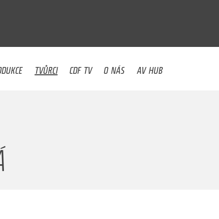
U
ODUKCE
TVŮRCI
CDF TV
O NÁS
AV HUB
Á