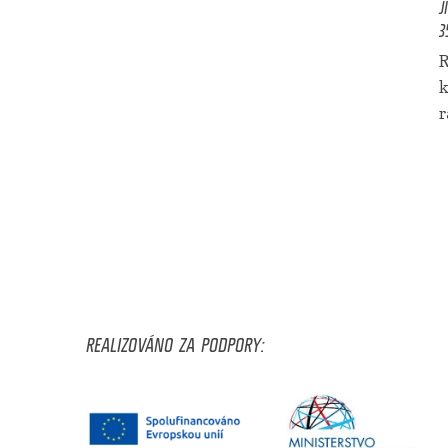
J
3
R
k
r
REALIZOVÁNO ZA PODPORY: