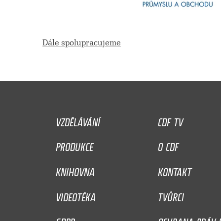
Dále spolupracujeme
VZDĚLÁVÁNÍ
CDF TV
PRODUKCE
O CDF
KNIHOVNA
KONTAKT
VIDEOTÉKA
TVŮRCI
GDPR
OCHRANA PRÁV D