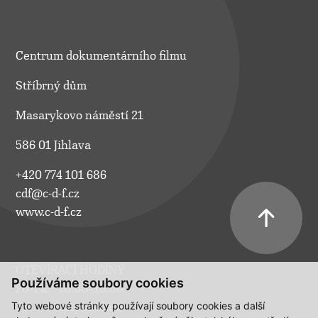
Centrum dokumentárního filmu
Stříbrný dům
Masarykovo náměstí 21
586 01 Jihlava
+420 774 101 686
cdf@c-d-f.cz
www.c-d-f.cz
OTEVÍRACÍ HODINY
Používáme soubory cookies
Po–Pá:
10.00–18.00
Tyto webové stránky používají soubory cookies a další
So:
na požádání