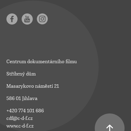
Centrum dokumentárního filmu
Stříbrný dům
Masarykovo náměstí 21
586 01 Jihlava
+420 774 101 686
cdf@c-d-f.cz
www.c-d-f.cz