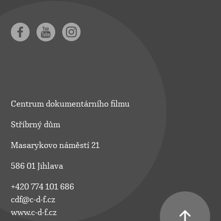
Centrum dokumentárního filmu
Stříbrný dům
Masarykovo náměstí 21
586 01 Jihlava
+420 774 101 686
cdf@c-d-f.cz
www.c-d-f.cz