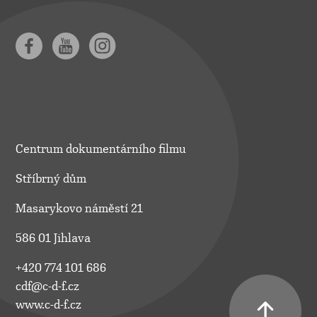
Centrum dokumentárního filmu
Stříbrný dům
Masarykovo náměstí 21
586 01 Jihlava
+420 774 101 686
cdf@c-d-f.cz
www.c-d-f.cz