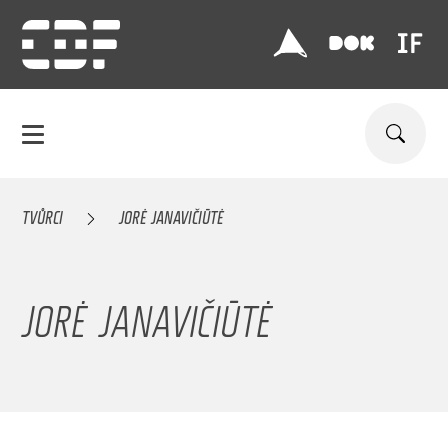
TVŮRCI
JORĖ JANAVIČIŪTĖ
JORĖ JANAVIČIŪTĖ