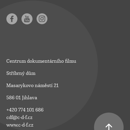
Centrum dokumentárního filmu
Stříbrný dům
Masarykovo náměstí 21
586 01 Jihlava
+420 774 101 686
cdf@c-d-f.cz
www.c-d-f.cz