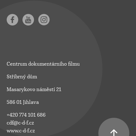
Centrum dokumentárního filmu
Stříbrný dům
Masarykovo náměstí 21
586 01 Jihlava
+420 774 101 686
cdf@c-d-f.cz
www.c-d-f.cz