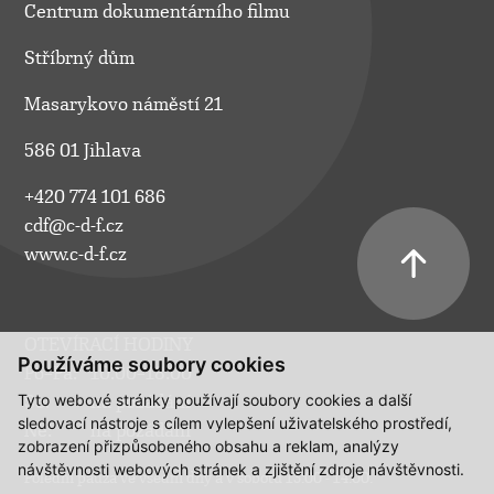
Centrum dokumentárního filmu
Stříbrný dům
Masarykovo náměstí 21
586 01 Jihlava
+420 774 101 686
cdf@c-d-f.cz
www.c-d-f.cz
OTEVÍRACÍ HODINY
Používáme soubory cookies
Po–Pá:
10.00–18.00
Tyto webové stránky používají soubory cookies a další
So:
na požádání
sledovací nástroje s cílem vylepšení uživatelského prostředí,
Ne:
na požádání
zobrazení přizpůsobeného obsahu a reklam, analýzy
návštěvnosti webových stránek a zjištění zdroje návštěvnosti.
Polední pauza ve všední dny a v sobotu 13:00 - 14:00.