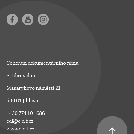
Centrum dokumentárního filmu
Stříbrný dům
Masarykovo náměstí 21
586 01 Jihlava
+420 774 101 686
cdf@c-d-f.cz
www.c-d-f.cz