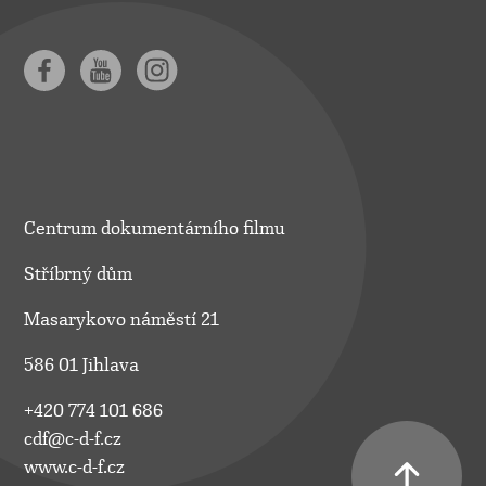
Centrum dokumentárního filmu
Stříbrný dům
Masarykovo náměstí 21
586 01 Jihlava
+420 774 101 686
cdf@c-d-f.cz
www.c-d-f.cz