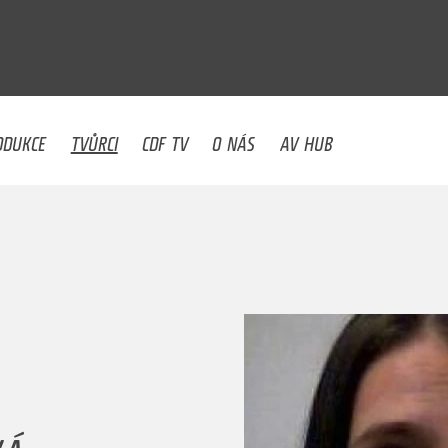
U
ODUKCE
TVŮRCI
CDF TV
O NÁS
AV HUB