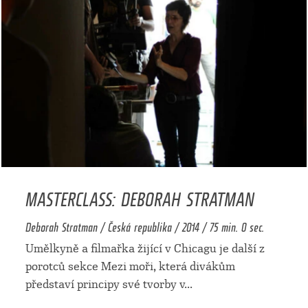
MASTERCLASS: DEBORAH STRATMAN
Deborah Stratman / Česká republika / 2014 / 75 min. 0 sec.
Umělkyně a filmařka žijící v Chicagu je další z
porotců sekce Mezi moři, která divákům
představí principy své tvorby v
...