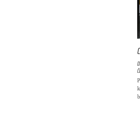
D
Č
P
k
b