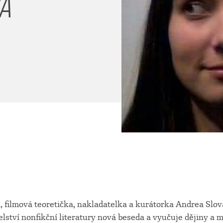
VÁ
 filmová teoretička, nakladatelka a kurátorka Andrea Slov
elství nonfikční literatury nová beseda a vyučuje dějiny a 