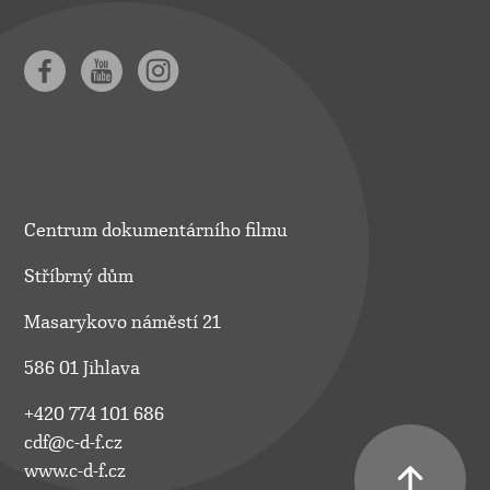
Centrum dokumentárního filmu
Stříbrný dům
Masarykovo náměstí 21
586 01 Jihlava
+420 774 101 686
cdf@c-d-f.cz
www.c-d-f.cz