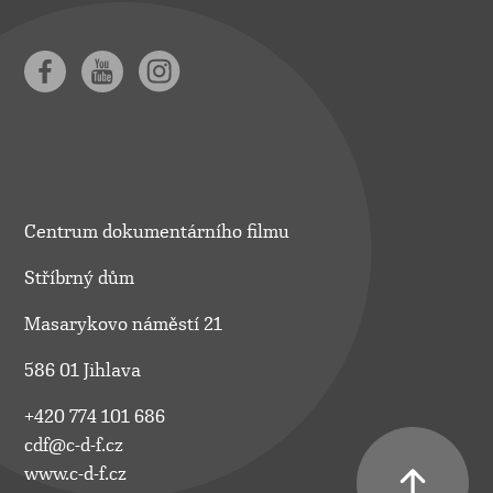
Centrum dokumentárního filmu
Stříbrný dům
Masarykovo náměstí 21
586 01 Jihlava
+420 774 101 686
cdf@c-d-f.cz
www.c-d-f.cz