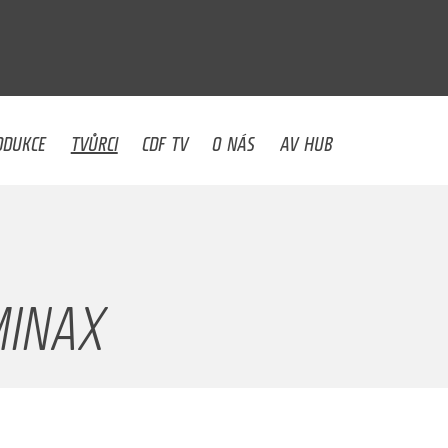
U
ODUKCE
TVŮRCI
CDF TV
O NÁS
AV HUB
MINAX