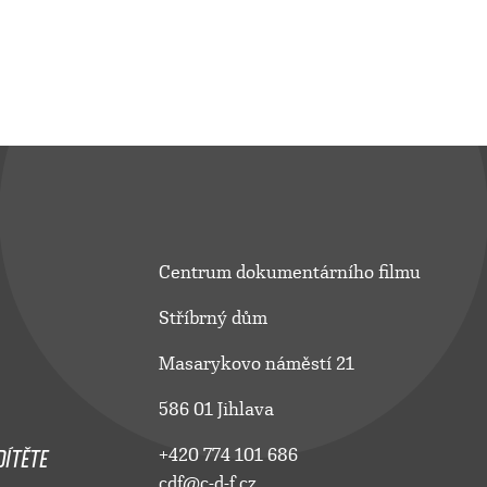
Centrum dokumentárního filmu
Stříbrný dům
Masarykovo náměstí 21
586 01 Jihlava
ÍTĚTE
+420 774 101 686
cdf@c-d-f.cz