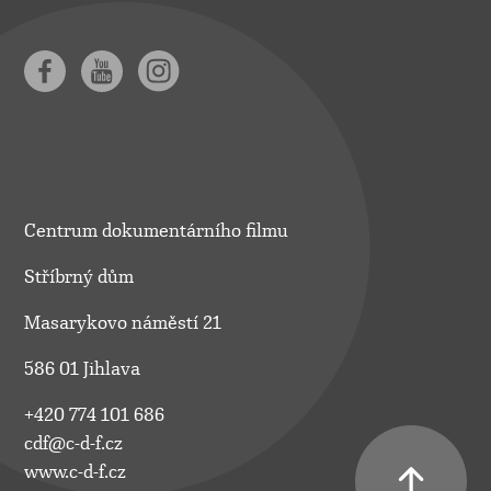
Centrum dokumentárního filmu
Stříbrný dům
Masarykovo náměstí 21
586 01 Jihlava
+420 774 101 686
cdf@c-d-f.cz
www.c-d-f.cz