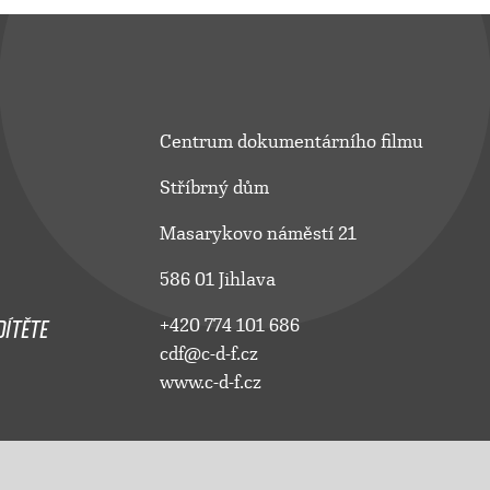
Centrum dokumentárního filmu
Stříbrný dům
Masarykovo náměstí 21
586 01 Jihlava
ÍTĚTE
+420 774 101 686
cdf@c-d-f.cz
www.c-d-f.cz