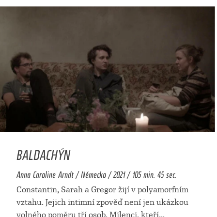
BALDACHÝN
Anna Caroline Arndt / Německo / 2021 / 105 min. 45 sec.
Constantin, Sarah a Gregor žijí v polyamorfním
vztahu. Jejich intimní zpověď není jen ukázkou
volného poměru tří osob. Milenci, kteří
...