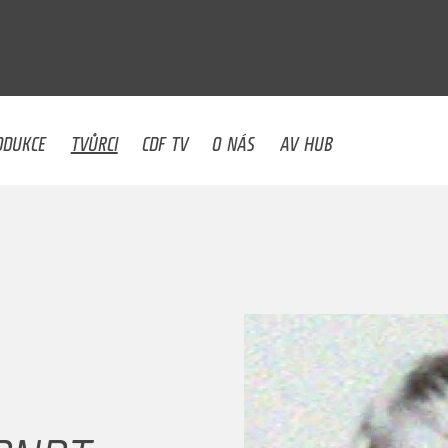
U
ODUKCE
TVŮRCI
CDF TV
O NÁS
AV HUB