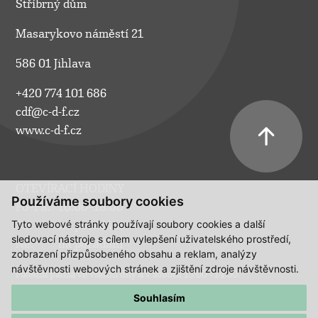
Stříbrný dům
Masarykovo náměstí 21
586 01 Jihlava
+420 774 101 686
cdf@c-d-f.cz
www.c-d-f.cz
OTEVÍRACÍ HODINY
Používáme soubory cookies
Po–Pá:
10.00–18.00
Tyto webové stránky používají soubory cookies a další
So:
na požádání
sledovací nástroje s cílem vylepšení uživatelského prostředí,
Ne:
na požádání
zobrazení přizpůsobeného obsahu a reklam, analýzy
návštěvnosti webových stránek a zjištění zdroje návštěvnosti.
Polední pauza ve všední dny a v sobotu 13:00 - 14:00.
Souhlasím