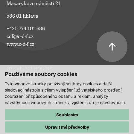
Masarykovo náměstí 21
586 01 Jihlava
+420 774 101 686
cdf@c-d-f.cz
www.c-d-f.cz
OTEVÍRACÍ HODINY
Používáme soubory cookies
Po–Pá:
10.00–18.00
Tyto webové stránky používají soubory cookies a další
So:
na požádání
sledovací nástroje s cílem vylepšení uživatelského prostředí,
Ne:
na požádání
zobrazení přizpůsobeného obsahu a reklam, analýzy
návštěvnosti webových stránek a zjištění zdroje návštěvnosti.
Polední pauza ve všední dny a v sobotu 13:00 - 14:00.
Souhlasím
Upravit mé předvolby