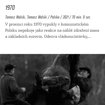
1970
Tomasz Wolski, Tomasz Wolski / Polsko / 2021 / 70 min. 0 sec.
V prosinci roku 1970 vypukly v komunistickém
Polsku nepokoje jako reakce na náhlé zdražení masa
a základních surovin. Odezva vládnoucístávky,
...