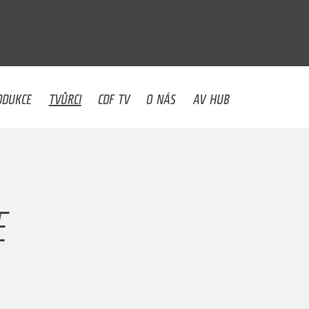
U
ODUKCE
TVŮRCI
CDF TV
O NÁS
AV HUB
E