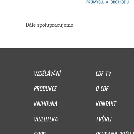
Dále spolupracujeme
VZDĚLÁVÁNÍ
CDF TV
PRODUKCE
O CDF
KNIHOVNA
KONTAKT
VIDEOTÉKA
TVŮRCI
GDPR
OCHRANA PRÁV D