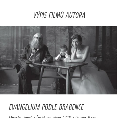
VÝPIS FILMŮ AUTORA
EVANGELIUM PODLE BRABENCE
Miroslav Janek / Česká republika / 2014 / 90 min. 0 sec.