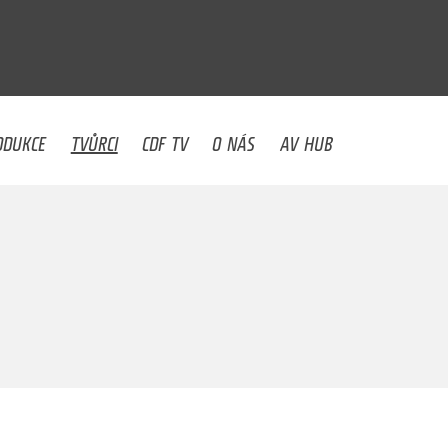
U
ODUKCE
TVŮRCI
CDF TV
O NÁS
AV HUB