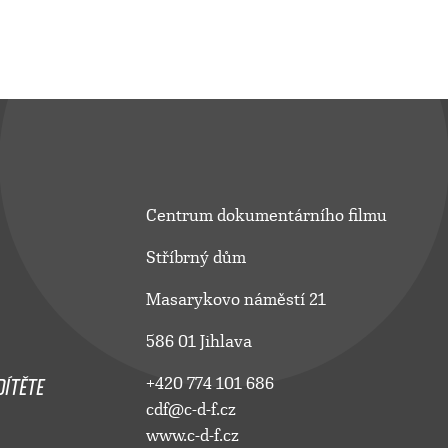
Centrum dokumentárního filmu
Stříbrný dům
Masarykovo náměstí 21
586 01 Jihlava
ÍTĚTE
+420 774 101 686
cdf@c-d-f.cz
www.c-d-f.cz