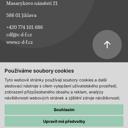
Masarykovo náměstí 21
586 01 Jihlava
+420 774 101 686
cdf@c-d-f.cz
www.c-d-f.cz
OTEVÍRACÍ HODINY
Používáme soubory cookies
Po–Pá:
10.00–18.00
Tyto webové stránky používají soubory cookies a další
So:
na požádání
sledovací nástroje s cílem vylepšení uživatelského prostředí,
Ne:
na požádání
zobrazení přizpůsobeného obsahu a reklam, analýzy
návštěvnosti webových stránek a zjištění zdroje návštěvnosti.
Polední pauza ve všední dny a v sobotu 13:00 - 14:00.
Souhlasím
Upravit mé předvolby