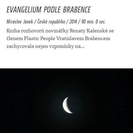
EVANGELIUM PODLE BRABENCE
Miroslav Janek / Česká republika / 2014 / 90 min. 0 sec.
Kniha rozhovorů novinářky Renaty Kalenské se
členem Plastic People Vratislavem Brabencem
zachycovala nejen vzpomínky na
...