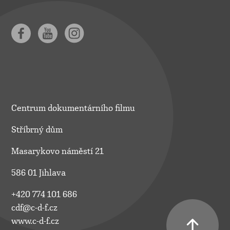
Centrum dokumentárního filmu
Stříbrný dům
Masarykovo náměstí 21
586 01 Jihlava
+420 774 101 686
cdf@c-d-f.cz
www.c-d-f.cz