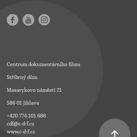
Centrum dokumentárního filmu
Stříbrný dům
Masarykovo náměstí 21
586 01 Jihlava
+420 774 101 686
cdf@c-d-f.cz
www.c-d-f.cz