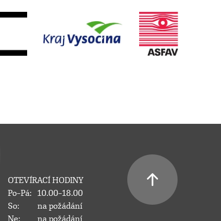
OTEVÍRACÍ HODINY
Po–Pá:
10.00–18.00
So:
na požádání
Ne:
na požádání