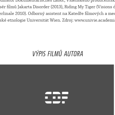
rdinátor Dokumentarisches Labor, Vídeňského producentsk
sér filmů Jakarta Disorder (2013), Riding My Tiger (Visions 
erlinale 2010). Odborný asistent na Katedře filmových a med
ské etnologie Universität Wien. Zdroj: www.univie.academi
VÝPIS FILMŮ AUTORA