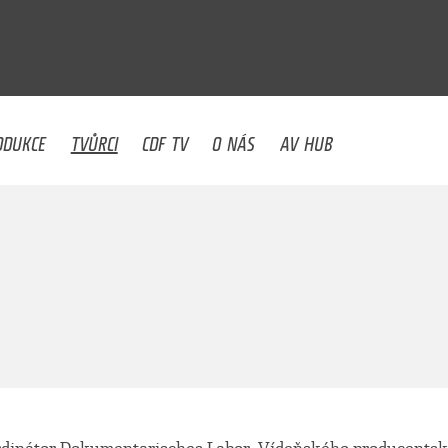
U
ODUKCE
TVŮRCI
CDF TV
O NÁS
AV HUB