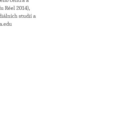
ého centra a
du Réel 2014),
iálních studií a
a.edu