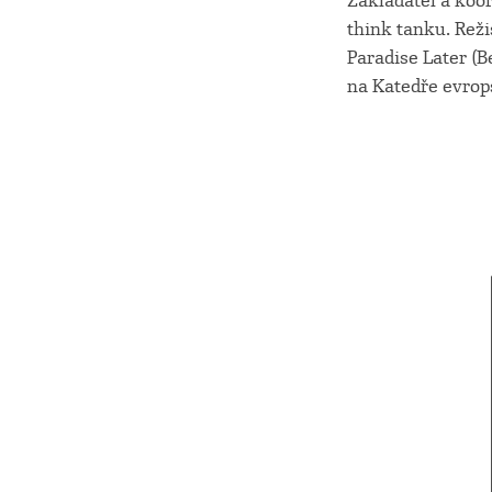
Zakladatel a koo
think tanku. Reži
Paradise Later (B
na Katedře evrop