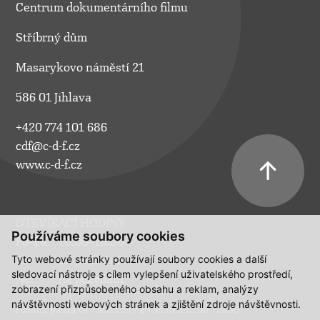
Centrum dokumentárního filmu
Stříbrný dům
Masarykovo náměstí 21
586 01 Jihlava
+420 774 101 686
cdf@c-d-f.cz
www.c-d-f.cz
OTEVÍRACÍ HODINY
Používáme soubory cookies
Po–Pá:
10.00–18.00
Tyto webové stránky používají soubory cookies a další
So:
na požádání
sledovací nástroje s cílem vylepšení uživatelského prostředí,
Ne:
na požádání
zobrazení přizpůsobeného obsahu a reklam, analýzy
návštěvnosti webových stránek a zjištění zdroje návštěvnosti.
Polední pauza ve všední dny a v sobotu 13:00 - 14:00.